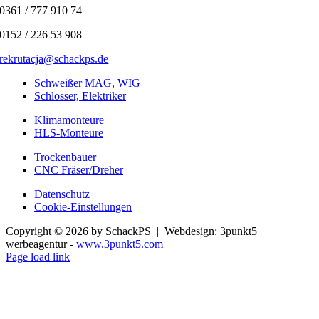
0361 / 777 910 74
0152 / 226 53 908
rekrutacja@schackps.de
Schweißer MAG, WIG
Schlosser, Elektriker
Klimamonteure
HLS-Monteure
Trockenbauer
CNC Fräser/Dreher
Datenschutz
Cookie-Einstellungen
Copyright ©
2026 by SchackPS | Webdesign: 3punkt5
werbeagentur -
www.3punkt5.com
Facebook
Page load link
Nach
oben